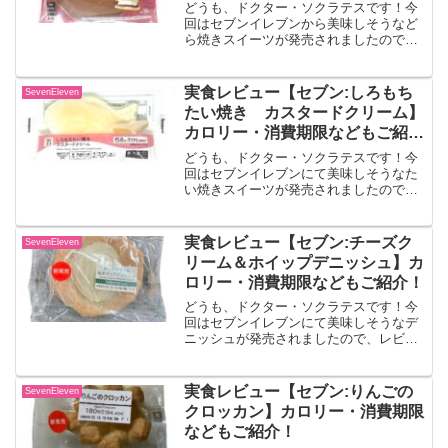
どうも、ドクター・ソクラテスです！今
回はセブンイレブンから美味しそうなど
ら焼きスイーツが発売されましたので、
レビューしていきます！！ふわもち生ど
ら焼 粒あん＆ホイップふわもち食感の
どら焼生地に、甘味の強い北海道十勝産
実食レビュー【セブン:しろもち
SevenEleven
小豆を使用した粒あんと口...
たい焼き カスタードクリーム】
カロリー・消費期限などもご紹
介！
どうも、ドクター・ソクラテスです！今
回はセブンイレブンにて美味しそうなた
い焼きスイーツが発売されましたので、
レビューしていきます！！しろもちたい
焼き カスタードクリームもちもち食感
が人気のしろもちたい焼きにカスタード
実食レビュー【セブン:チーズク
SevenEleven
クリームが入った商品です...
リーム＆ホイップデニッシュ】カ
ロリー・消費期限などもご紹介！
どうも、ドクター・ソクラテスです！今
回はセブンイレブンにて美味しそうなデ
ニッシュが発売されましたので、レビュ
ーしていきます！！チーズクリーム＆ホ
イップデニッシュデニッシュ生地にチー
ズクリームを配合したペーストを絞って
実食レビュー【セブン:りんごの
SevenEleven
焼き上げ、レモン風味のホ...
クロッカン】カロリー・消費期限
などもご紹介！