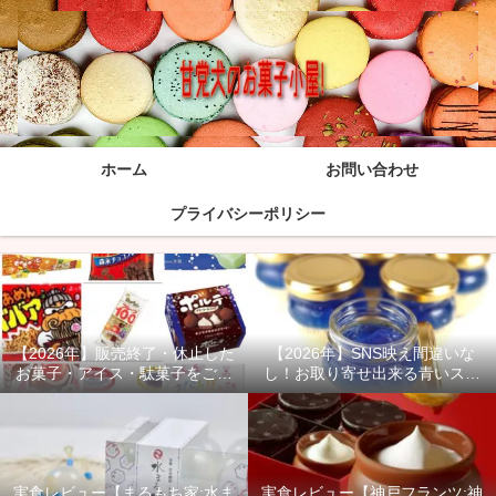
ホーム
お問い合わせ
プライバシーポリシー
【2026年】販売終了・休止した
【2026年】SNS映え間違いな
お菓子・アイス・駄菓子をご紹
し！お取り寄せ出来る青いスイ
介！
ーツ商品をご紹介！
実食レビュー【まるもち家:水ま
実食レビュー【神戸フランツ:神