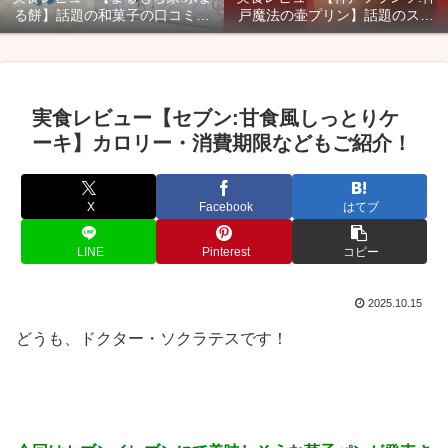
る餅】話題の和菓子の口コミ・
戸魔法の壷プリン】話題のスイ
カロリー・賞味期限などご紹
ーツのカロリー・口コミ・賞味
介！
期限などご紹介！
実食レビュー【セブン:甘食風しっとりケ
ーキ】カロリー・消費期限などもご紹介！
X
Facebook
はてブ
LINE
Pinterest
コピー
2025.10.15
どうも、ドクター・ソクラテスです！