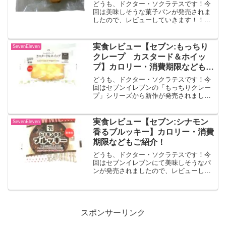
どうも、ドクター・ソクラテスです！今
回は美味しそうな菓子パンが発売されま
したので、レビューしていきます！！り
んごのクロッカン甘酸っぱいりんごのコ
ンポートを歯切れの良いデニッシュ生地
に乗せて焼き上げ、底面をキャラメリゼ
実食レビュー【セブン:もっちり
SevenEleven
させたスイーツのように楽...
クレープ カスタード＆ホイッ
プ】カロリー・消費期限などもご
紹介！
どうも、ドクター・ソクラテスです！今
回はセブンイレブンの「もっちりクレー
プ」シリーズから新作が発売されました
ので、レビューしていきます！！もっち
りクレープ カスタード＆ホイップもっ
ちり食感のクレープです。卵のコクを感
実食レビュー【セブン:シナモン
SevenEleven
じられるカスタードとさっ...
香るブルッキー】カロリー・消費
期限などもご紹介！
どうも、ドクター・ソクラテスです！今
回はセブンイレブンにて美味しそうなパ
ンが発売されましたので、レビューして
いきます！！シナモン香るブルッキーブ
ラウニーとクッキーの2種類の生地を合わ
せ、チョコチップとアーモンドをのせて
焼き上げました。出典:...
スポンサーリンク