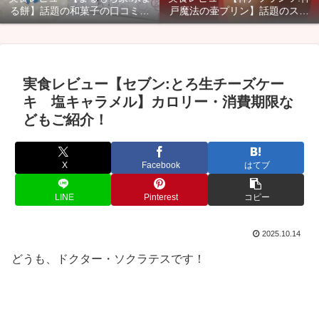
る餅】話題の和菓子の口コミ・
戸魔法の壷プリン】話題のスイ
カロリー・賞味期限などご紹
ーツのカロリー・口コミ・賞味
介！
期限などご紹介！
実食レビュー【セブン:とろ生チーズケー
キ 塩キャラメル】カロリー・消費期限な
どもご紹介！
X
Facebook
はてブ
LINE
Pinterest
コピー
2025.10.14
どうも、ドクター・ソクラテスです！