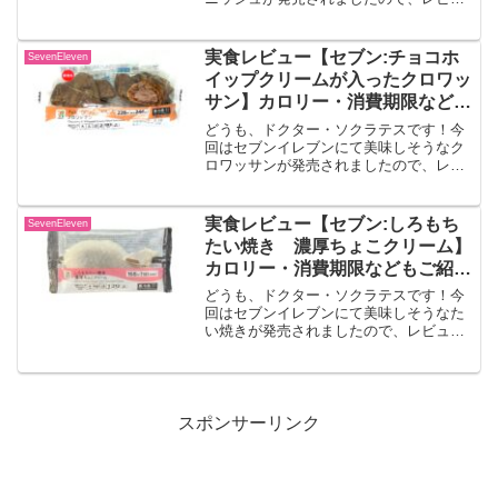
ーしていきます！！お芋のホイップデニ
ッシュ口どけの良いデニッシュ生地にさ
つまいものペーストとさつまいも入りホ
実食レビュー【セブン:チョコホ
SevenEleven
イップクリームで仕上げた...
イップクリームが入ったクロワッ
サン】カロリー・消費期限なども
ご紹介！
どうも、ドクター・ソクラテスです！今
回はセブンイレブンにて美味しそうなク
ロワッサンが発売されましたので、レビ
ューしていきます！！チョコホイップク
リームが入ったクロワッサン口どけの良
い濃厚なチョコホイップクリームを注入
実食レビュー【セブン:しろもち
SevenEleven
した、冷やして食べるクロ...
たい焼き 濃厚ちょこクリーム】
カロリー・消費期限などもご紹
介！
どうも、ドクター・ソクラテスです！今
回はセブンイレブンにて美味しそうなた
い焼きが発売されましたので、レビュー
していきます！！しろもちたい焼き 濃
厚ちょこクリームもちもち食感が人気の
しろもちたい焼きのチョコ味です。出典:
セブンイレブン公式サイ...
スポンサーリンク