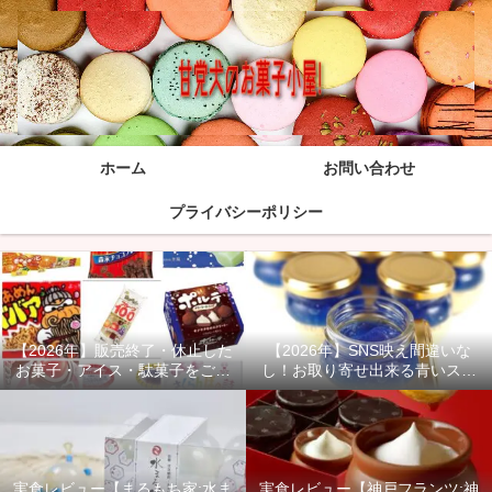
ホーム
お問い合わせ
プライバシーポリシー
【2026年】販売終了・休止した
【2026年】SNS映え間違いな
お菓子・アイス・駄菓子をご紹
し！お取り寄せ出来る青いスイ
介！
ーツ商品をご紹介！
実食レビュー【まるもち家:水ま
実食レビュー【神戸フランツ:神