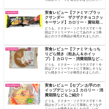
レビューしていきます！！ホイップだけ
どらしっとり食感のどらやき生地に、乳
のコクを感じるホイップクリームだけを
実食レビュー【ファミマ:ブラッ
FamilyMart
挟んだサンドスイーツです...
クサンダー ザクザクチョコクッ
キーサンド】カロリー・賞味期限
などもご紹介！
どうも、ドクター・ソクラテスです！今
回はファミリーマートにてあのチョコ商
品とのコラボ商品が発売されましたの
で、レビューしていきます！！ブラック
サンダー ザクザクチョコクッキーサン
ドココアクッキーでチョコクリームをサ
実食レビュー【ファミマ:もっち
FamilyMart
ンドした、ザクザク食感が楽...
りどら焼き（粒あん＆ホイッ
プ）】カロリー・消費期限なども
ご紹介！
どうも、ドクター・ソクラテスです！今
回はファミリーマートにて美味しそうな
どら焼きスイーツが発売されましたの
で、レビューしていきます！！もっちり
どら焼き（粒あん＆ホイップ）もっちり
食感の生地で北海道産小豆を使用した粒
実食レビュー【セブン:お芋のホ
SevenEleven
あんとホイップクリームを挟...
イップデニッシュ】カロリー・消
費期限などもご紹介！
どうも、ドクター・ソクラテスです！今
回はセブンイレブンにて美味しそうなデ
ニッシュが発売されましたので、レビュ