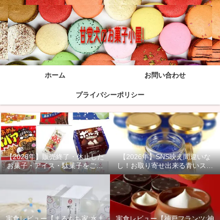
ホーム
お問い合わせ
プライバシーポリシー
【2026年】販売終了・休止した
【2026年】SNS映え間違いな
お菓子・アイス・駄菓子をご紹
し！お取り寄せ出来る青いスイ
介！
ーツ商品をご紹介！
実食レビュー【まるもち家:水ま
実食レビュー【神戸フランツ:神