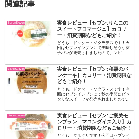
関連記事
実食レビュー【セブン:りんごの
SevenEleven
スイートフロマージュ】カロリ
ー・消費期限などもご紹介！
どうも、ドクター・ソクラテスです！今
回はセブンイレブンにて美味しそうな菓
子パンが発売されましたので、レビュー
していきます！！りんごのスイートフロ
マージュ甘酸っぱいチーズクリームとり
んごを組み合わせ、ふんわりソフトな生
実食レビュー【セブン:和栗のパ
SevenEleven
地で包み込んだ菓子パンで...
ンケーキ】カロリー・消費期限な
どもご紹介！
どうも、ドクター・ソクラテスです！今
回はセブンイレブンにて秋の季節にピッ
タリなスイーツが発売されましたので、
レビューしていきます！！和栗のパンケ
ーキ和栗ペーストが入ったマロン餡とホ
イップクリームを組み合わせたパンケー
実食レビュー【セブン:ご褒美モ
SevenEleven
キです。出典:セブンイレ...
ンブラン マロンダイス入り】カ
ロリー・消費期限などもご紹介！
どうも、ダルグリです！今回はセブンイ