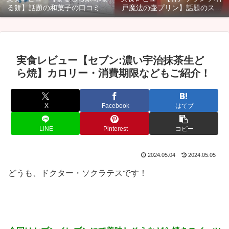
る餅】話題の和菓子の口コミ・
戸魔法の壷プリン】話題のスイ
カロリー・賞味期限などご紹
ーツのカロリー・口コミ・賞味
介！
期限などご紹介！
実食レビュー【セブン:濃い宇治抹茶生ど
ら焼】カロリー・消費期限などもご紹介！
X
Facebook
はてブ
LINE
Pinterest
コピー
2024.05.04
2024.05.05
どうも、ドクター・ソクラテスです！