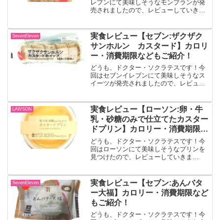
レブンにて美味しそうなモンブランが発
売されましたので、レビューしていきま
す！！ご褒美モンブラン マロンダイス
入り濃厚な食感のマロンクリームとホイ
ップクリームの中に、マロンダイスが入
実食レビュー【セブン:ザクザク
SevenEleven
った栗を堪能できるモンブ...
サンホルン カスタード】カロリ
ー・消費期限などもご紹介！
どうも、ドクター・ソクラテスです！今
回はセブンイレブンにて美味しそうなス
イーツが発売されましたので、レビュー
していきます！！ザクザクサンホルン
カスタードパイ生地とメロン皮、ざらめ
を組み合わせた、ザクザク食感が楽しめ
実食レビュー【ローソン:卵・牛
LAWSON
る菓子パンです。中にはく...
乳・砂糖のみで仕立てたカスター
ドプリン】カロリー・消費期限な
どもご紹介！
どうも、ドクター・ソクラテスです！今
回はローソンにて美味しそうなプリンを
見つけたので、レビューしていきま
す！！卵・牛乳・砂糖のみで仕立てたカ
スタードプリン素材の味が引き立つ、カ
スタードプリン。出典:ローソン公式サイ
実食レビュー【セブン:あんバタ
SevenEleven
ト白いカップ容器になってお...
ー大福】カロリー・消費期限など
もご紹介！
どうも、ドクター・ソクラテスです！今