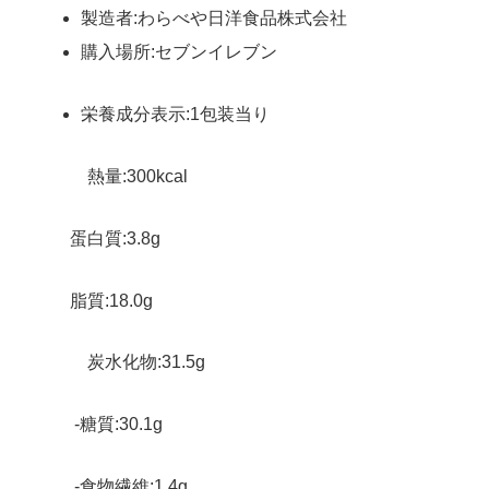
製造者:わらべや日洋食品株式会社
購入場所:セブンイレブン
栄養成分表示:1包装当り
熱量:300kcal
蛋白質:3.8g
脂質:18.0g
炭水化物:31.5g
-糖質:30.1g
-食物繊維:1.4g