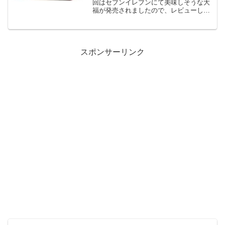
回はセブンイレブンにて美味しそうな大
福が発売されましたので、レビューして
いきます！！あんバター大福柔らかくも
ちもちとした生地で北海道十勝産小豆使
用のすっきりとした甘さのつぶあんと塩
味の効いたバタークリーム...
スポンサーリンク