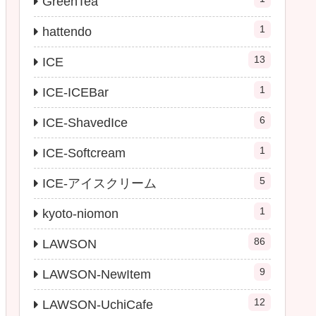
GreenTea
1
hattendo
13
ICE
1
ICE-ICEBar
6
ICE-ShavedIce
1
ICE-Softcream
5
ICE-アイスクリーム
1
kyoto-niomon
86
LAWSON
9
LAWSON-NewItem
12
LAWSON-UchiCafe