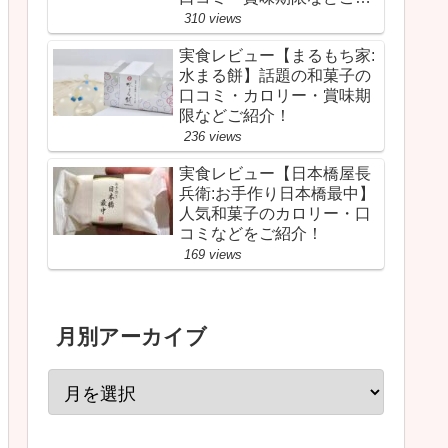
介！
310 views
実食レビュー【まるもち家:
水まる餅】話題の和菓子の
口コミ・カロリー・賞味期
限などご紹介！
236 views
実食レビュー【日本橋屋長
兵衛:お手作り日本橋最中】
人気和菓子のカロリー・口
コミなどをご紹介！
169 views
月別アーカイブ