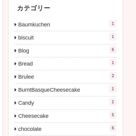
カテゴリー
1
Baumkuchen
1
biscuit
6
Blog
1
Bread
2
Brulee
1
BurntBasqueCheesecake
1
Candy
5
Cheesecake
6
chocolate