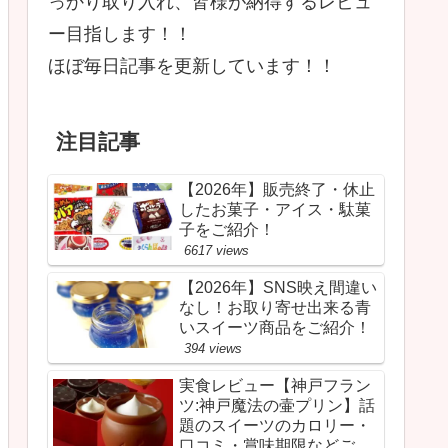
っかり取り入れ、皆様が納得するレビュ
ー目指します！！
ほぼ毎日記事を更新しています！！
注目記事
【2026年】販売終了・休止
したお菓子・アイス・駄菓
子をご紹介！
6617 views
【2026年】SNS映え間違い
なし！お取り寄せ出来る青
いスイーツ商品をご紹介！
394 views
実食レビュー【神戸フラン
ツ:神戸魔法の壷プリン】話
題のスイーツのカロリー・
口コミ・賞味期限などご紹