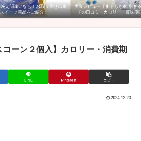
NS映え間違いなし！お取り寄せ出来
実食レビュー【まるもち家:水ま
スイーツ商品をご紹介！
子の口コミ・カロリー・賞味期
スコーン２個入】カロリー・消費期
LINE
Pinterest
コピー
2024.12.20