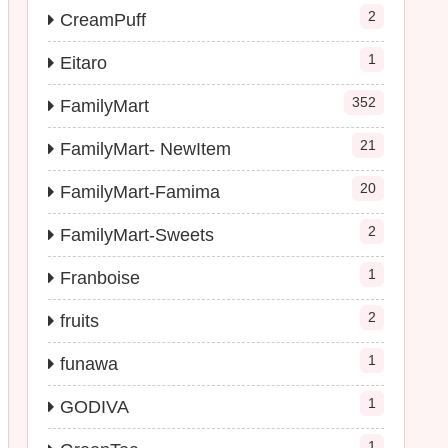
2
CreamPuff
1
Eitaro
352
FamilyMart
21
FamilyMart- NewItem
20
FamilyMart-Famima
2
FamilyMart-Sweets
1
Franboise
2
fruits
1
funawa
1
GODIVA
1