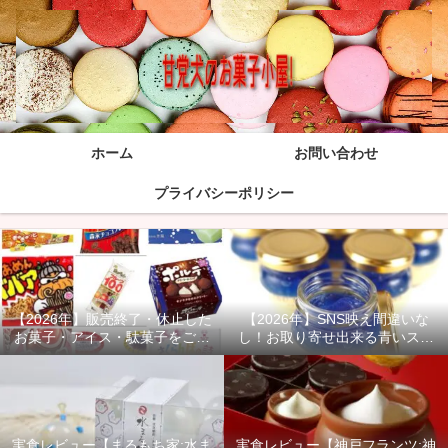
ホーム
お問い合わせ
プライバシーポリシー
【2026年】販売終了・休止した
【2026年】SNS映え間違いな
お菓子・アイス・駄菓子をご紹
し！お取り寄せ出来る青いスイ
介！
ーツ商品をご紹介！
実食レビュー【まるもち家:水ま
実食レビュー【神戸フランツ:神