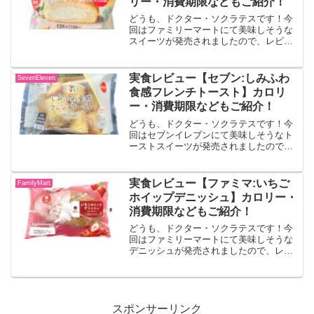
リー・消費期限などもご紹介！
どうも、ドクター・ソクラテスです！今
回はファミリーマートにて美味しそうな
スイーツが発売されましたので、レビュ
ーしていきます！！マラサダ（マカダミ
アホイップ）くちどけのよいドーナツ生
地に、マカダミアクリームを合わせたホ
実食レビュー【セブン:しみふわ
SevenEleven
イップクリームを注入し、...
食感フレンチトースト】カロリ
ー・消費期限などもご紹介！
どうも、ドクター・ソクラテスです！今
回はセブンイレブンにて美味しそうなト
ーストスイーツが発売されましたので、
レビューしていきます！！しみふわ食感
フレンチトースト牛乳，卵，砂糖等を合
わせ食パンを漬け込み、卵のコクとふん
実食レビュー【ファミマ:いちご
FamilyMart
わり感が楽しめる、冷たく...
ホイップデニッシュ】カロリー・
消費期限などもご紹介！
どうも、ドクター・ソクラテスです！今
回はファミリーマートにて美味しそうな
デニッシュが発売されましたので、レビ
ューしていきます！！いちごホイップデ
ニッシュデニッシュ生地に、いちご風味
コーティングといちごクランチ、ホワイ
トクランチをトッピングし...
スポンサーリンク