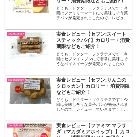
リー・消費期限などもご紹介！
どうも、ドクター・ソクラテスです！今
回はファミリーマートにて美味しそう菓
子パンが発売されましたので、レビュー
していきます！！夏のベイクドチーズケ
ーキタルトタルト生地にクリームチー
ズ、レモン果汁を入れたチーズケーキ生
実食レビュー【セブン:スイート
SevenEleven
地とチーズクリームを重ねて...
スティックパイ】カロリー・消費
期限などもご紹介！
どうも、ドクター・ソクラテスです！今
回はセブンイレブンにて非常に美味しそ
うなパイスイーツが発売されましたの
で、レビューしていきます！！スイート
スティックパイバター風味豊かな軽い食
感のスイートスティックパイ４本入りで
実食レビュー【セブン:りんごの
SevenEleven
す。出典:セブンイレブン公...
クロッカン】カロリー・消費期限
などもご紹介！
どうも、ドクター・ソクラテスです！今
回は美味しそうな菓子パンが発売されま
したので、レビューしていきます！！り
んごのクロッカン甘酸っぱいりんごのコ
ンポートを歯切れの良いデニッシュ生地
に乗せて焼き上げ、底面をキャラメリゼ
実食レビュー【ファミマ:マラサ
FamilyMart
させたスイーツのように楽...
ダ（マカダミアホイップ）】カロ