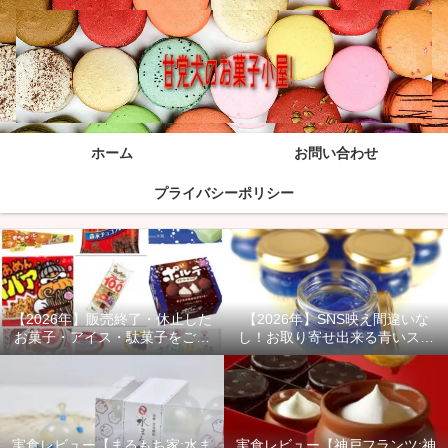
ホーム
お問い合わせ
プライバシーポリシー
【2026年】販売終了・休止した
【2026年】SNS映え間違いな
お菓子・アイス・駄菓子をご紹
し！お取り寄せ出来る青いスイ
介！
ーツ商品をご紹介！
実食レビュー【まるもち家:水ま
実食レビュー【神戸フランツ:神