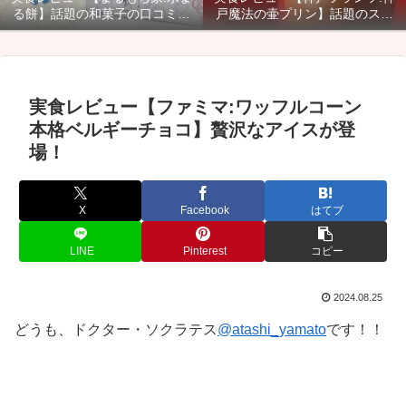
る餅】話題の和菓子の口コミ・
戸魔法の壷プリン】話題のスイ
カロリー・賞味期限などご紹
ーツのカロリー・口コミ・賞味
介！
期限などご紹介！
実食レビュー【ファミマ:ワッフルコーン
本格ベルギーチョコ】贅沢なアイスが登
場！
X
Facebook
はてブ
LINE
Pinterest
コピー
2024.08.25
どうも、ドクター・ソクラテス
@atashi_yamato
です！！