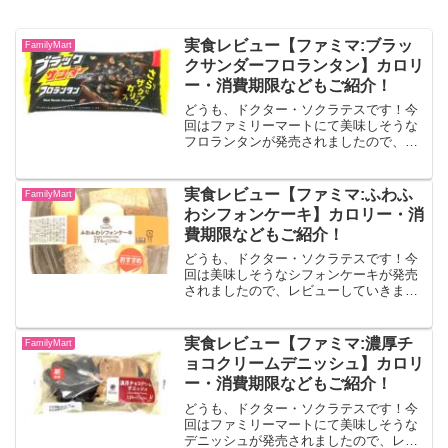
実食レビュー【ファミマ:ブラッ
FamilyMart
クサンダーフロランタン】カロリ
ー・消費期限などもご紹介！
どうも、ドクター・ソクラテスです！今
回はファミリーマートにて美味しそうな
フロランタンが発売されましたので、レ
ビューしていきます！！ブラックサンダ
ーフロランタンブラックサンダーに使用
しているココアクッキーとビスケットク
実食レビュー【ファミマ:ふわふ
FamilyMart
ラムの配合を過去販売商品...
わシフォンケーキ】カロリー・消
費期限などもご紹介！
どうも、ドクター・ソクラテスです！今
回は美味しそうなシフォンケーキが発売
されましたので、レビューしていきま
す！！ふわふわシフォンケーキカスター
ドや北海道生クリームを加えたコクのあ
るクリームと食べる、カットしたふわふ
実食レビュー【ファミマ:濃厚チ
FamilyMart
わシフォンケーキです。出典...
ョコクリームデニッシュ】カロリ
ー・消費期限などもご紹介！
どうも、ドクター・ソクラテスです！今
回はファミリーマートにて美味しそうな
デニッシュが発売されましたので、レビ