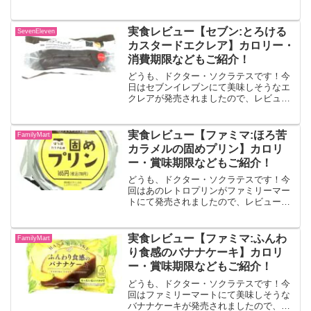
ューしていきます！！濃厚チョコクリー
ムデニッシュ2種類のチョコクリームを絞
ったデニッシュにチョコをコーティング
実食レビュー【セブン:とろける
SevenEleven
しました。出典:ファミ...
カスタードエクレア】カロリー・
消費期限などもご紹介！
どうも、ドクター・ソクラテスです！今
日はセブンイレブンにて美味しそうなエ
クレアが発売されましたので、レビュー
していきます！！とろけるカスタードエ
クレアくちどけの良いエクレア皮に、コ
クを感じる濃厚なカスタードクリームを
実食レビュー【ファミマ:ほろ苦
FamilyMart
詰めた一体感のあるエクレ...
カラメルの固めプリン】カロリ
ー・賞味期限などもご紹介！
どうも、ドクター・ソクラテスです！今
回はあのレトロプリンがファミリーマー
トにて発売されましたので、レビューし
ていきます！！ほろ苦カラメルの固めプ
リンほろ苦カラメルソース入りの固めプ
リンです。［ファミリーマート限定］出
実食レビュー【ファミマ:ふんわ
FamilyMart
典:ファミリーマート公式...
り食感のバナナケーキ】カロリ
ー・賞味期限などもご紹介！
どうも、ドクター・ソクラテスです！今
回はファミリーマートにて美味しそうな
バナナケーキが発売されましたので、レ