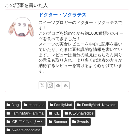
この記事を書いた人
ドクター・ソクラテス
スイーツブロガーのドクター・ソクラテスで
す！
このブログを始めてから約1000種類のスイー
ツを食べてきました！
スイーツの実食レビューを中心に記事を書い
ていたり、たまに豆知識的な情報を書いてい
ます。レビューは自分の意見はもちろん周り
の意見も取り入れ、より多くの読者の方々が
納得するレビューを書けるよう心がげていま
す。
Blog
chocolate
FamilyMart
FamilyMart- NewItem
FamilyMart-Famima
ICE
ICE-ShavedIce
ICE-アイスクリーム
Summer
Sweets
Sweets-chocolate