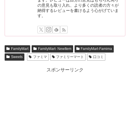
ます。レビューは自分の意見はもちろん周り
の意見も取り入れ、より多くの読者の方々が
納得するレビューを書けるよう心がげていま
す。
FamilyMart
FamilyMart- NewItem
FamilyMart-Famima
Sweets
ファミマ
ファミリーマート
口コミ
スポンサーリンク