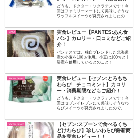
どもご紹介
どうも、ドクター・ソクラテスです！今
回はファミリーマートにて美味しそうな
ワッフルスイーツが発売されましたの
で、レビューしていきます！！クリーー
ーーームワッフル クッキー&クリーム
クッキー＆クリーム味のワッフルです。
実食レビュー【PANTES:あん食
Bread
クリームたっぷりで食べごた...
パン】カロリー・口コミなどご紹
介！
パンテスでは、独自ブレンドした北海道
産の小麦を100％使用。小豆は100％と十
勝産を使用しているとのこと！
実食レビュー【セブン:とろもち
SevenEleven
わらび チョコミント】カロリ
ー・消費期限などもご紹介！
どうも、ドクター・ソクラテスです！今
回はセブンイレブンにて美味しそうなわ
らびスイーツが発売されましたので、レ
ビューしていきます！！とろもちわら
び チョコミントくちどけが良くもっち
りとしたわらび生地で、カリッと食感の
【セブン:スプーンで食べるくち
SevenEleven
チョコチップがアクセントの...
どけわらび】珍しいわらび餅新商
品を実食レビュー！！