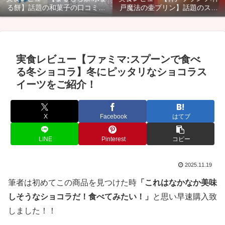
る餅】話題の和菓子の口コミ・
戸魔法の壷プリン】話題のスイ
カロリー・賞味期限などご紹
ーツのカロリー・口コミ・賞味
介！
期限などご紹介！
実食レビュー【ファミマ:スプーンで食べ
る冬ショコラ】冬にピッタリなショコラス
イーツをご紹介！
X
Facebook
はてブ
LINE
Pinterest
コピー
2025.11.19
筆者は初めてこの商品を見つけた時
「これはなかなか美味
しそうなショコラだ！食べてみたい！」
と思い早速購入致
しました！！