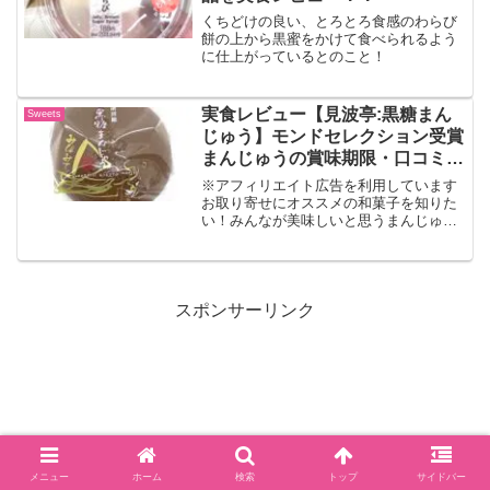
くちどけの良い、とろとろ食感のわらび
餅の上から黒蜜をかけて食べられるよう
に仕上がっているとのこと！
実食レビュー【見波亭:黒糖まん
Sweets
じゅう】モンドセレクション受賞
まんじゅうの賞味期限・口コミ・
カロリーもご紹介！
※アフィリエイト広告を利用しています
お取り寄せにオススメの和菓子を知りた
い！みんなが美味しいと思うまんじゅう
が食べたい！そんなお悩みにお答えしま
す！！どうも、ドクター・ソクラテスで
す！今回は、モンドセレクションを受賞
した何とも美味しそうな和...
スポンサーリンク
メニュー
ホーム
検索
トップ
サイドバー