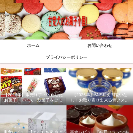
ホーム
お問い合わせ
プライバシーポリシー
【2026年】販売終了・休止した
【2026年】SNS映え間違いな
お菓子・アイス・駄菓子をご紹
し！お取り寄せ出来る青いスイ
介！
ーツ商品をご紹介！
実食レビュー【まるもち家:水ま
実食レビュー【神戸フランツ:神