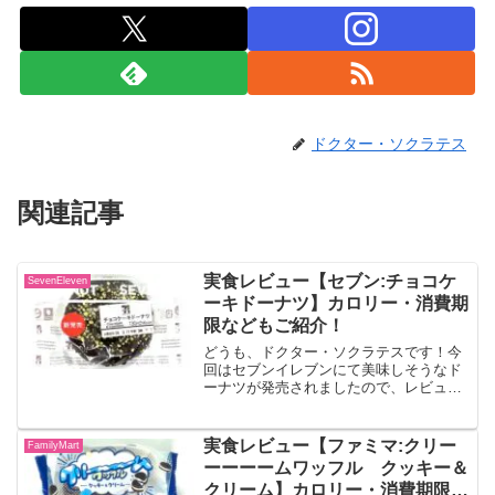
ドクター・ソクラテス
関連記事
実食レビュー【セブン:チョコケ
SevenEleven
ーキドーナツ】カロリー・消費期
限などもご紹介！
どうも、ドクター・ソクラテスです！今
回はセブンイレブンにて美味しそうなド
ーナツが発売されましたので、レビュー
していきます！！チョコケーキドーナツ
しっとりとしたチョコ味のドーナツの上
にチョココーチングをして表面にバター
実食レビュー【ファミマ:クリー
FamilyMart
風味のクランチをのせた商...
ーーーームワッフル クッキー＆
クリーム】カロリー・消費期限な