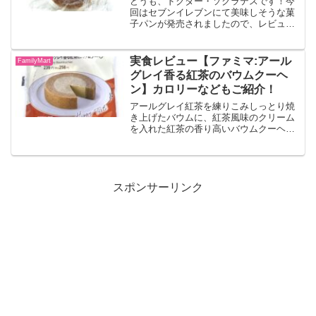
どうも、ドクター・ソクラテスです！今
回はセブンイレブンにて美味しそうな菓
子パンが発売されましたので、レビュー
していきます！！カプチーノ仕立てのシ
ナモンロールコーヒー風味のパン生地に
コーヒーシナモンクリームを巻き込み、
実食レビュー【ファミマ:アール
FamilyMart
シュガーコーチングをかけ...
グレイ香る紅茶のバウムクーヘ
ン】カロリーなどもご紹介！
アールグレイ紅茶を練りこみしっとり焼
き上げたバウムに、紅茶風味のクリーム
を入れた紅茶の香り高いバウムクーヘン
とのこと！
スポンサーリンク