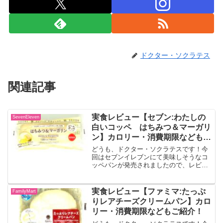
ドクター・ソクラテス
関連記事
実食レビュー【セブン:わたしの
SevenEleven
白いコッペ はちみつ＆マーガリ
ン】カロリー・消費期限などもご
紹介！
どうも、ドクター・ソクラテスです！今
回はセブンイレブンにて美味しそうなコ
ッペパンが発売されましたので、レビュ
ーしていきます！！わたしの白いコッ
ペ はちみつ＆マーガリンふんわり，し
っとりとしたくちどけの良いパン生地
実食レビュー【ファミマ:たっぷ
FamilyMart
に、はちみつとマーガリンを挟...
りレアチーズクリームパン】カロ
リー・消費期限などもご紹介！