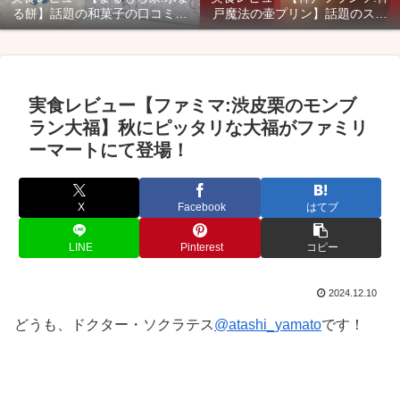
る餅】話題の和菓子の口コミ・
戸魔法の壷プリン】話題のスイ
カロリー・賞味期限などご紹
ーツのカロリー・口コミ・賞味
介！
期限などご紹介！
実食レビュー【ファミマ:渋皮栗のモンブ
ラン大福】秋にピッタリな大福がファミリ
ーマートにて登場！
X
Facebook
はてブ
LINE
Pinterest
コピー
2024.12.10
どうも、ドクター・ソクラテス
@atashi_yamato
です！