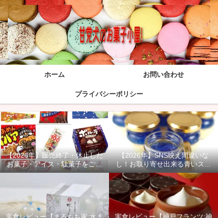
ホーム
お問い合わせ
プライバシーポリシー
【2026年】販売終了・休止した
【2026年】SNS映え間違いな
お菓子・アイス・駄菓子をご紹
し！お取り寄せ出来る青いスイ
介！
ーツ商品をご紹介！
実食レビュー【まるもち家:水ま
実食レビュー【神戸フランツ:神