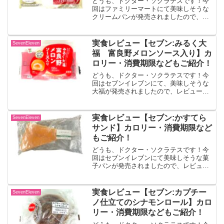
どうも、ドクター・ソクラテスです！今
回はファミリーマートにて美味しそうな
クリームパンが発売されましたので、レ
ビューしていきます！！たっぷりレアチ
ーズクリームパン冷やしてもおいしいパ
ンです。やわらかな白いパン生地でレア
実食レビュー【セブン:みるく大
SevenEleven
チーズクリームを包み焼き...
福 富良野メロンソース入り】カ
ロリー・消費期限などもご紹介！
どうも、ドクター・ソクラテスです！今
回はセブンイレブンにて、美味しそうな
大福が発売されましたので、レビューし
ていきます！！みるく大福 富良野メロ
ンソース入り富良野メロンを使用したメ
ロンソースと、さっぱりとした味わいの
実食レビュー【セブン:かすてら
SevenEleven
ミルクホイップを、柔らか...
サンド】カロリー・消費期限など
もご紹介！
どうも、ドクター・ソクラテスです！今
回はセブンイレブンにて美味しそうな菓
子パンが発売されましたので、レビュー
していきます！！かすてらサンドしっと
りとした食感のパン生地に、カステラと
しゃりしゃりした食感が特長のクリーム
実食レビュー【セブン:カプチー
SevenEleven
をサンドしました。出典:...
ノ仕立てのシナモンロール】カロ
リー・消費期限などもご紹介！