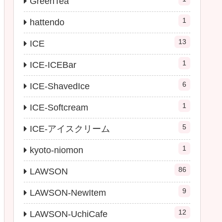
GreenTea
1
hattendo
13
ICE
1
ICE-ICEBar
6
ICE-ShavedIce
1
ICE-Softcream
5
ICE-アイスクリーム
1
kyoto-niomon
86
LAWSON
9
LAWSON-NewItem
12
LAWSON-UchiCafe