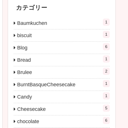
カテゴリー
1
Baumkuchen
1
biscuit
6
Blog
1
Bread
2
Brulee
1
BurntBasqueCheesecake
1
Candy
5
Cheesecake
6
chocolate