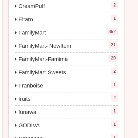
2
CreamPuff
1
Eitaro
352
FamilyMart
21
FamilyMart- NewItem
20
FamilyMart-Famima
2
FamilyMart-Sweets
1
Franboise
2
fruits
1
funawa
1
GODIVA
1