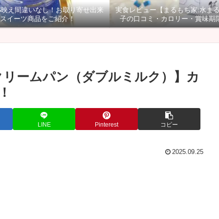
NS映え間違いなし！お取り寄せ出来
実食レビュー【まるもち家:水ま
スイーツ商品をご紹介！
子の口コミ・カロリー・賞味期
クリームパン（ダブルミルク）】カ
！
LINE
Pinterest
コピー
2025.09.25