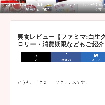
【2026年】販売終了・休止したお菓子・アイス・
【2026年】S
駄菓子をご紹介！
る青い
実食レビュー【ファミマ:白生
ロリー・消費期限などもご紹介
X
Facebook
はてブ
どうも、ドクター・ソクラテスです！