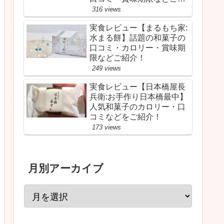
介！
316 views
実食レビュー【まるもち家:
水まる餅】話題の和菓子の
口コミ・カロリー・賞味期
限などご紹介！
249 views
実食レビュー【日本橋屋長
兵衛:お手作り日本橋最中】
人気和菓子のカロリー・口
コミなどをご紹介！
173 views
月別アーカイブ