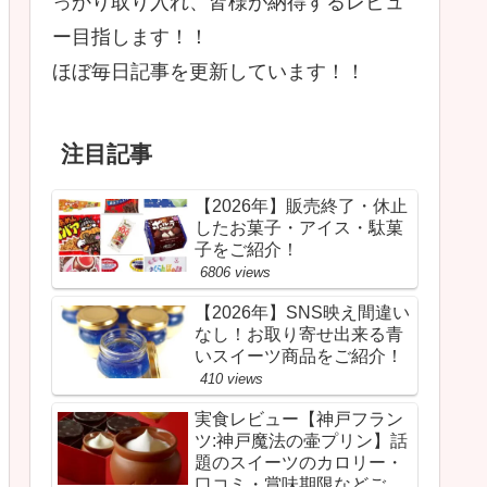
っかり取り入れ、皆様が納得するレビュ
ー目指します！！
ほぼ毎日記事を更新しています！！
注目記事
【2026年】販売終了・休止
したお菓子・アイス・駄菓
子をご紹介！
6806 views
【2026年】SNS映え間違い
なし！お取り寄せ出来る青
いスイーツ商品をご紹介！
410 views
実食レビュー【神戸フラン
ツ:神戸魔法の壷プリン】話
題のスイーツのカロリー・
口コミ・賞味期限などご紹