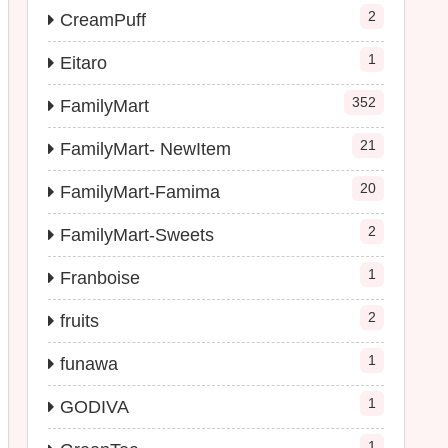
2
CreamPuff
1
Eitaro
352
FamilyMart
21
FamilyMart- NewItem
20
FamilyMart-Famima
2
FamilyMart-Sweets
1
Franboise
2
fruits
1
funawa
1
GODIVA
1