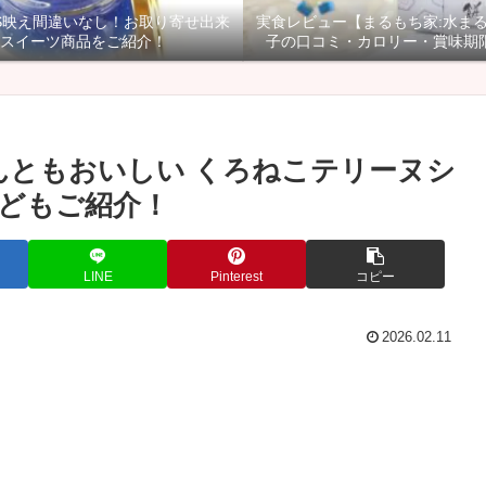
NS映え間違いなし！お取り寄せ出来
実食レビュー【まるもち家:水ま
スイーツ商品をご紹介！
子の口コミ・カロリー・賞味期
んともおいしい くろねこテリーヌシ
どもご紹介！
LINE
Pinterest
コピー
2026.02.11