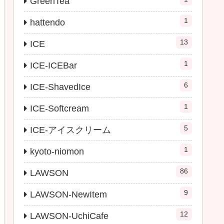
GreenTea
1
hattendo
13
ICE
1
ICE-ICEBar
6
ICE-ShavedIce
1
ICE-Softcream
5
ICE-アイスクリーム
1
kyoto-niomon
86
LAWSON
9
LAWSON-NewItem
12
LAWSON-UchiCafe