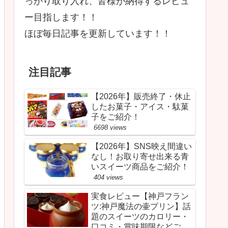
っかり取り入れ、皆様が納得するレビュ
ー目指します！！
ほぼ毎日記事を更新しています！！
注目記事
【2026年】販売終了・休止
したお菓子・アイス・駄菓
子をご紹介！
6698 views
【2026年】SNS映え間違い
なし！お取り寄せ出来る青
いスイーツ商品をご紹介！
404 views
実食レビュー【神戸フラン
ツ:神戸魔法の壷プリン】話
題のスイーツのカロリー・
口コミ・賞味期限などご紹