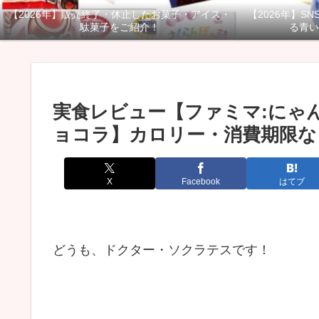
【2026年】販売終了・休止したお菓子・アイス・
【2026年】S
駄菓子をご紹介！
る青い
実食レビュー【ファミマ:にゃ
ョコラ】カロリー・消費期限な
X
Facebook
はてブ
どうも、ドクター・ソクラテスです！