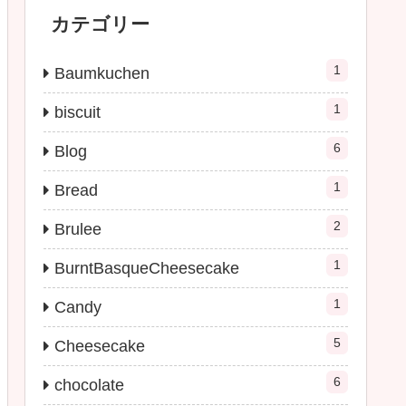
カテゴリー
1
Baumkuchen
1
biscuit
6
Blog
1
Bread
2
Brulee
1
BurntBasqueCheesecake
1
Candy
5
Cheesecake
6
chocolate