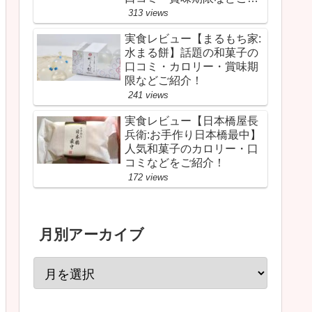
介！
313 views
実食レビュー【まるもち家:
水まる餅】話題の和菓子の
口コミ・カロリー・賞味期
限などご紹介！
241 views
実食レビュー【日本橋屋長
兵衛:お手作り日本橋最中】
人気和菓子のカロリー・口
コミなどをご紹介！
172 views
月別アーカイブ