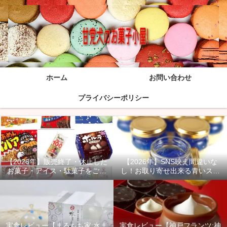
ホーム
お問い合わせ
プライバシーポリシー
【2026年】販売終了・休止した
【2026年】SNS映え間違いな
お菓子・アイス・駄菓子をご紹
し！お取り寄せ出来る青いスイ
介！
ーツ商品をご紹介！
実食レビュー【まるもち家:水ま
実食レビュー【神戸フランツ:神