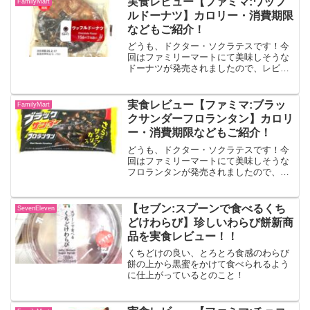
実食レビュー【ファミマ:ワッフ
FamilyMart
き上げたスコーン6個入...
ルドーナツ】カロリー・消費期限
などもご紹介！
どうも、ドクター・ソクラテスです！今
回はファミリーマートにて美味しそうな
ドーナツが発売されましたので、レビュ
ーしていきます！！ワッフルドーナツ外
はサックリ中はしっとりとした食感の生
地にワッフルの型をつけて揚げたドーナ
実食レビュー【ファミマ:ブラッ
FamilyMart
ツに、チョココーティング...
クサンダーフロランタン】カロリ
ー・消費期限などもご紹介！
どうも、ドクター・ソクラテスです！今
回はファミリーマートにて美味しそうな
フロランタンが発売されましたので、レ
ビューしていきます！！ブラックサンダ
ーフロランタンブラックサンダーに使用
しているココアクッキーとビスケットク
【セブン:スプーンで食べるくち
SevenEleven
ラムの配合を過去販売商品...
どけわらび】珍しいわらび餅新商
品を実食レビュー！！
くちどけの良い、とろとろ食感のわらび
餅の上から黒蜜をかけて食べられるよう
に仕上がっているとのこと！