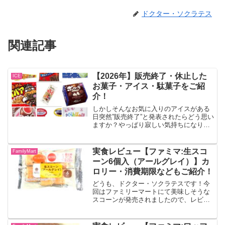
ドクター・ソクラテス
関連記事
【2026年】販売終了・休止した
ICE
お菓子・アイス・駄菓子をご紹
介！
しかしそんなお気に入りのアイスがある
日突然”販売終了”と発表されたらどう思い
ますか？やっぱり寂しい気持ちになりま
すよね？今日はそんな販売終了したアイ
ス・お菓子の中で筆者が注目した5品をご
紹介します！
実食レビュー【ファミマ:生スコ
FamilyMart
ーン6個入（アールグレイ）】カ
ロリー・消費期限などもご紹介！
どうも、ドクター・ソクラテスです！今
回はファミリーマートにて美味しそうな
スコーンが発売されましたので、レビュ
ーしていきます！！生スコーン6個入（ア
ールグレイ）アールグレイ茶葉と紅茶チ
ョコチップ、生クリームを練りこんで焼