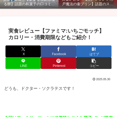
る餅】話題の和菓子の口コミ・
戸魔法の壷プリン】話題のスイ
カロリー・賞味期限などご紹
ーツのカロリー・口コミ・賞味
介！
期限などご紹介！
実食レビュー【ファミマ:いちごモッチ】
カロリー・消費期限などもご紹介！
X
Facebook
はてブ
LINE
Pinterest
コピー
2025.05.30
どうも、ドクター・ソクラテスです！