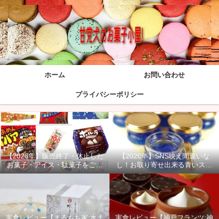
ホーム
お問い合わせ
プライバシーポリシー
【2026年】販売終了・休止した
【2026年】SNS映え間違いな
お菓子・アイス・駄菓子をご紹
し！お取り寄せ出来る青いスイ
介！
ーツ商品をご紹介！
実食レビュー【まるもち家:水ま
実食レビュー【神戸フランツ:神