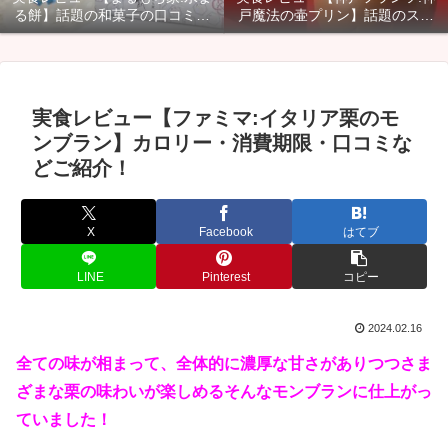
る餅】話題の和菓子の口コミ・
戸魔法の壷プリン】話題のスイ
カロリー・賞味期限などご紹
ーツのカロリー・口コミ・賞味
介！
期限などご紹介！
実食レビュー【ファミマ:イタリア栗のモ
ンブラン】カロリー・消費期限・口コミな
どご紹介！
X
Facebook
はてブ
LINE
Pinterest
コピー
2024.02.16
全ての味が相まって、全体的に濃厚な甘さがありつつさま
ざまな栗の味わいが楽しめるそんなモンブランに仕上がっ
ていました！