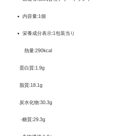
内容量:1個
栄養成分表示:1包装当り
熱量:290kcal
蛋白質:1.9g
脂質:18.1g
炭水化物:30.3g
-糖質:29.3g