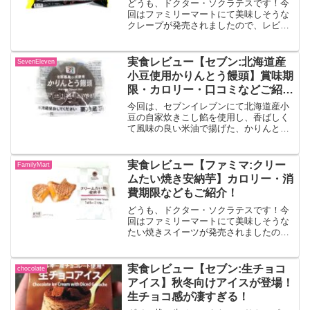
ご紹介！
どうも、ドクター・ソクラテスです！今
回はファミリーマートにて美味しそうな
クレープが発売されましたので、レビュ
ーしていきます！！ブラックサンダー
モチザクチョコクレープもちもち食感の
クレープ生地で、チョコホイップ、ザク
実食レビュー【セブン:北海道産
SevenEleven
ザク食感のココアクランブ...
小豆使用かりんとう饅頭】賞味期
限・カロリー・口コミなどご紹
介！
今回は、セブンイレブンにて北海道産小
豆の自家炊きこし餡を使用し、香ばしく
て風味の良い米油で揚げた、かりんとう
のような黒糖揚げ饅頭「北海道産小豆使
用かりんとう饅頭」が発売されましたの
で、レビューしていきます！
実食レビュー【ファミマ:クリー
FamilyMart
ムたい焼き安納芋】カロリー・消
費期限などもご紹介！
どうも、ドクター・ソクラテスです！今
回はファミリーマートにて美味しそうな
たい焼きスイーツが発売されましたの
で、レビューしていきます！！クリーム
たい焼き安納芋もちもち食感のたい焼き
生地の中に「さつまいも（安納芋）」の
実食レビュー【セブン:生チョコ
chocolate
クリームを包みました。出典...
アイス】秋冬向けアイスが登場！
生チョコ感が凄すぎる！