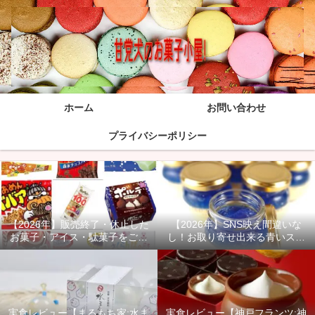
ホーム
お問い合わせ
プライバシーポリシー
【2026年】販売終了・休止した
【2026年】SNS映え間違いな
お菓子・アイス・駄菓子をご紹
し！お取り寄せ出来る青いスイ
介！
ーツ商品をご紹介！
実食レビュー【まるもち家:水ま
実食レビュー【神戸フランツ:神