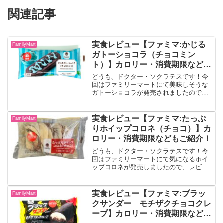
関連記事
実食レビュー【ファミマ:かじる
FamilyMart
ガトーショコラ（チョコミン
ト）】カロリー・消費期限なども
ご紹介！
どうも、ドクター・ソクラテスです！今
回はファミリーマートにて美味しそうな
ガトーショコラが発売されましたので、
レビューしていきます！！かじるガトー
ショコラ（チョコミント）ガトーショコ
ラ生地にチョコミントソースを流し込み
実食レビュー【ファミマ:たっぷ
FamilyMart
ました。ザクザクのココア...
りホイップコロネ（チョコ）】カ
ロリー・消費期限などもご紹介！
どうも、ドクター・ソクラテスです！今
回はファミリーマートにて気になるホイ
ップコロネが発売しましたので、レビュ
ーしていきます！！たっぷりホイップコ
ロネ（チョコ）チョコクリームを折り込
んだしっとりとしたコロネに、チョコ味
実食レビュー【ファミマ:ブラッ
FamilyMart
のホイップを加えました。...
クサンダー モチザクチョコクレ
ープ】カロリー・消費期限なども