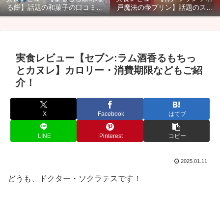
る餅】話題の和菓子の口コミ・
戸魔法の壷プリン】話題のスイ
カロリー・賞味期限などご紹
ーツのカロリー・口コミ・賞味
介！
期限などご紹介！
実食レビュー【セブン:ラム酒香るもちっ
とカヌレ】カロリー・消費期限などもご紹
介！
X
Facebook
はてブ
LINE
Pinterest
コピー
2025.01.11
どうも、ドクター・ソクラテスです！