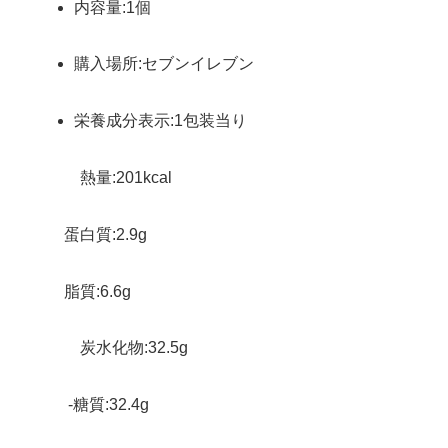
内容量:1個
購入場所:セブンイレブン
栄養成分表示:1包装当り
熱量:201kcal
蛋白質:2.9g
脂質:6.6g
炭水化物:32.5g
-糖質:32.4g