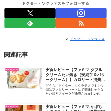
ドクター・ソクラテスをフォローする
ドクター・ソクラテス
関連記事
実食レビュー【ファミマ:ダブル
FamilyMart
クリームたい焼き（安納芋＆バタ
ークリーム）】カロリー・消費期
限などもご紹介！
どうも、ドクター・ソクラテスです！今
回はファミリーマートにて美味しそうな
たい焼きスイーツが発売されましたの
で、レビューしていきます！！ダブルク
リームたい焼き（安納芋＆バタークリー
ム）安納芋ペーストをたっぷり混ぜ込ん
実食レビュー【ファミマ:かぼち
FamilyMart
だカスタードと、ほんのりし...