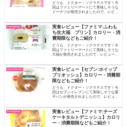
介！
どうも、ドクター・ソクラテスです！今
回はファミリーマートにて美味しそうな
ドーナツが発売されましたので、レビュ
ーしていきます！！生ドーナツ（いちご
みるくホイップ）生クリーム入りのくち
どけの良いしっとりとしたドーナツに、
実食レビュー【ファミマ:ふわも
FamilyMart
生クリーム入りのいちごみ...
ち生大福 プリン】カロリー・消
費期限などもご紹介！
どうも、ドクター・ソクラテスです！今
回はファミリーマートにて美味しそうな
大福が発売されましたので、レビューし
ていきます！！ふわもち生大福 プリン
カスタードホイップとカラメルソース入
りのプリン味で、ふわもち食感のチルド
実食レビュー【セブン:ホイップ
SevenEleven
大福です。出典:ファミリ...
ブリオッシュ】カロリー・消費期
限などもご紹介！
どうも、ドクター・ソクラテスです！今
回はセブンイレブンにて美味しそうな菓
子パンが発売されましたので、レビュー
していきます！！ホイップブリオッシュ
ブリオッシュ生地にホイップクリームを
絞った菓子パンです。出典:セブンイレブ
実食レビュー【ファミマ:チーズ
FamilyMart
ン公式サイトパッケージ...
ケーキタルトデニッシュ】カロリ
ー・消費期限などもご紹介！