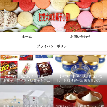
ホーム
お問い合わせ
プライバシーポリシー
【2026年】販売終了・休止した
【2026年】SNS映え間違いな
お菓子・アイス・駄菓子をご紹
し！お取り寄せ出来る青いスイ
介！
ーツ商品をご紹介！
実食レビュー【まるもち家:水ま
実食レビュー【神戸フランツ:神