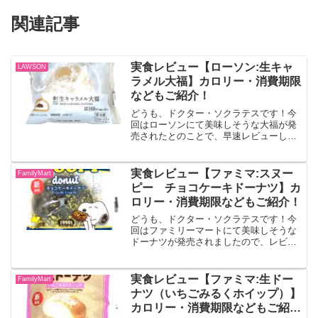
関連記事
実食レビュー【ローソン:生キャ
LAWSON
ラメル大福】カロリー・消費期限
などもご紹介！
どうも、ドクター・ソクラテスです！今
回はローソンにて美味しそうな大福が発
売されたとのことで、早速レビューして
いきます！！生キャラメル大福生キャラ
メルソースと、優しい甘さのミルクムー
スを合わせた大福。出典:ローソン公式サ
実食レビュー【ファミマ:スヌー
FamilyMart
イトパッケージは透明な...
ピー チョコケーキドーナツ】カ
ロリー・消費期限などもご紹介！
どうも、ドクター・ソクラテスです！今
回はファミリーマートにて美味しそうな
ドーナツが発売されましたので、レビュ
ーしていきます！！スヌーピー チョコ
ケーキドーナツスヌーピーの好物の一つ
であるドーナツをモチーフにした商品で
実食レビュー【ファミマ:生ドー
FamilyMart
す。チョコを練り込んだケ...
ナツ（いちごみるくホイップ）】
カロリー・消費期限などもご紹