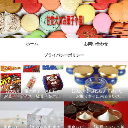
ホーム
お問い合わせ
プライバシーポリシー
【2026年】販売終了・休止した
【2026年】SNS映え間違いな
お菓子・アイス・駄菓子をご紹
し！お取り寄せ出来る青いスイ
介！
ーツ商品をご紹介！
実食レビュー【まるもち家:水ま
実食レビュー【神戸フランツ:神