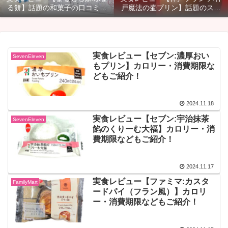
る餅】話題の和菓子の口コミ・
戸魔法の壷プリン】話題のスイ
カロリー・賞味期限などご紹
ーツのカロリー・口コミ・賞味
介！
期限などご紹介！
実食レビュー【セブン:濃厚おい
SevenEleven
もプリン】カロリー・消費期限な
どもご紹介！
2024.11.18
実食レビュー【セブン:宇治抹茶
SevenEleven
餡のくりーむ大福】カロリー・消
費期限などもご紹介！
2024.11.17
実食レビュー【ファミマ:カスタ
FamilyMart
ードパイ（フラン風）】カロリ
ー・消費期限などもご紹介！