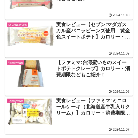
2024.11.10
実食レビュー【セブン:マダガス
SevenEleven
カル産バニラビーンズ使用 黄金
色スイートポテト】カロリー・賞
味期限などもご紹介！
2024.11.09
【ファミマ:台湾蜜いものスイー
FamilyMart
トポテトクレープ】カロリー・消
費期限などもご紹介！
2024.11.08
実食レビュー【ファミマ:ミニロ
FamilyMart
ールケーキ（北海道産牛乳入りク
リーム）】カロリー・消費期限な
どもご紹介！
2024.11.07