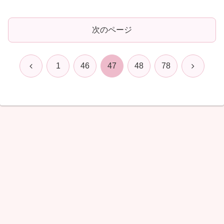
次のページ
前
次
1
46
47
48
78
へ
へ