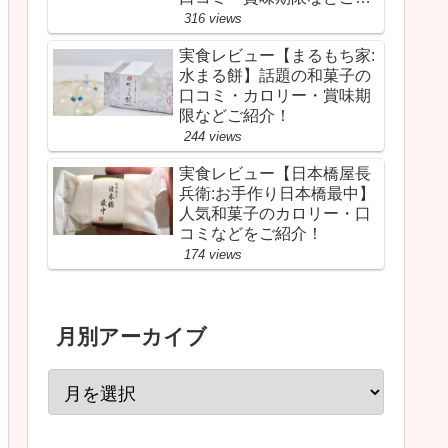
介！
316 views
実食レビュー【まるもち家:
水まる餅】話題の和菓子の
口コミ・カロリー・賞味期
限などご紹介！
244 views
実食レビュー【日本橋屋長
兵衛:お手作り日本橋最中】
人気和菓子のカロリー・口
コミなどをご紹介！
174 views
月別アーカイブ