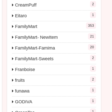
2
CreamPuff
1
Eitaro
353
FamilyMart
21
FamilyMart- NewItem
20
FamilyMart-Famima
2
FamilyMart-Sweets
1
Franboise
2
fruits
1
funawa
1
GODIVA
1