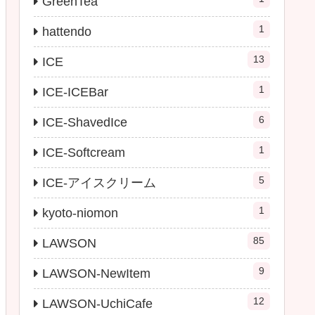
GreenTea
1
hattendo
13
ICE
1
ICE-ICEBar
6
ICE-ShavedIce
1
ICE-Softcream
5
ICE-アイスクリーム
1
kyoto-niomon
85
LAWSON
9
LAWSON-NewItem
12
LAWSON-UchiCafe