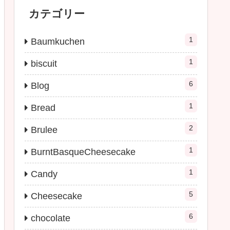
カテゴリー
1
Baumkuchen
1
biscuit
6
Blog
1
Bread
2
Brulee
1
BurntBasqueCheesecake
1
Candy
5
Cheesecake
6
chocolate