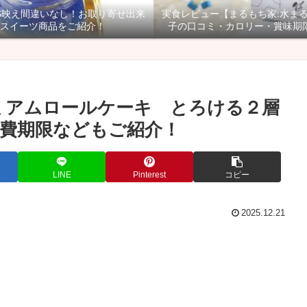
NS映え間違いなし！お取り寄せ出来
実食レビュー【まるもち家:水ま
スイーツ商品をご紹介！
子の口コミ・カロリー・賞味期
ミアムロールケーキ とろける２層
費期限などもご紹介！
LINE
Pinterest
コピー
2025.12.21