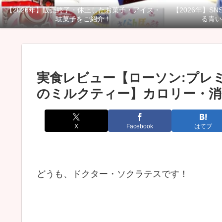
【2026年】販売終了・休止したお菓子・アイス・
【2026年】S
駄菓子をご紹介！
る青い
実食レビュー【ローソン:プレ
のミルクティー】カロリー・消
X
Facebook
はてブ
どうも、ドクター・ソクラテスです！