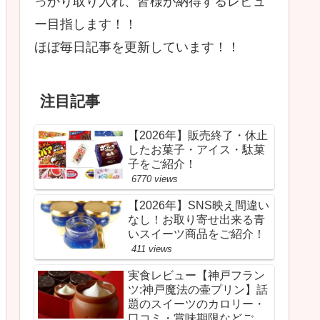
っかり取り入れ、皆様が納得するレビュ
ー目指します！！
ほぼ毎日記事を更新しています！！
注目記事
【2026年】販売終了・休止
したお菓子・アイス・駄菓
子をご紹介！
6770 views
【2026年】SNS映え間違い
なし！お取り寄せ出来る青
いスイーツ商品をご紹介！
411 views
実食レビュー【神戸フラン
ツ:神戸魔法の壷プリン】話
題のスイーツのカロリー・
口コミ・賞味期限などご紹