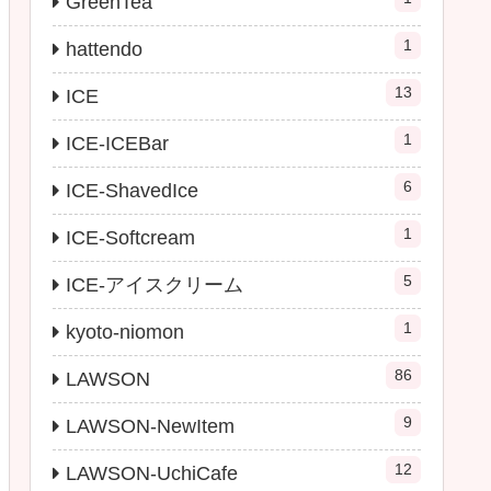
GreenTea
1
hattendo
13
ICE
1
ICE-ICEBar
6
ICE-ShavedIce
1
ICE-Softcream
5
ICE-アイスクリーム
1
kyoto-niomon
86
LAWSON
9
LAWSON-NewItem
12
LAWSON-UchiCafe