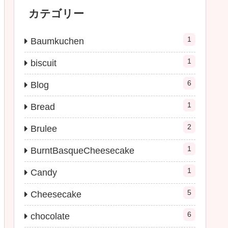
カテゴリー
1
Baumkuchen
1
biscuit
6
Blog
1
Bread
2
Brulee
1
BurntBasqueCheesecake
1
Candy
5
Cheesecake
6
chocolate