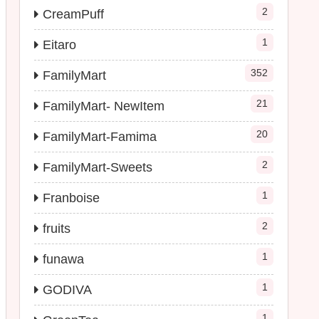
2
CreamPuff
1
Eitaro
352
FamilyMart
21
FamilyMart- NewItem
20
FamilyMart-Famima
2
FamilyMart-Sweets
1
Franboise
2
fruits
1
funawa
1
GODIVA
1