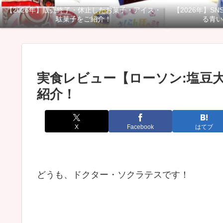
【2026年】販売終了・休止したお菓子・アイス・
【2026年】S
駄菓子をご紹介！
る青い
実食レビュー【ローソン:塩豆
紹介！
X
Facebook
はてブ
どうも、ドクター・ソクラテスです！