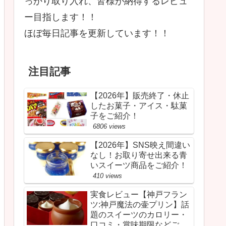
っかり取り入れ、皆様が納得するレビュ
ー目指します！！
ほぼ毎日記事を更新しています！！
注目記事
【2026年】販売終了・休止
したお菓子・アイス・駄菓
子をご紹介！
6806 views
【2026年】SNS映え間違い
なし！お取り寄せ出来る青
いスイーツ商品をご紹介！
410 views
実食レビュー【神戸フラン
ツ:神戸魔法の壷プリン】話
題のスイーツのカロリー・
口コミ・賞味期限などご紹