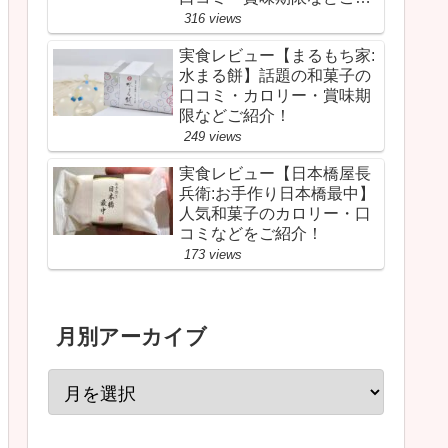
介！
316 views
実食レビュー【まるもち家:
水まる餅】話題の和菓子の
口コミ・カロリー・賞味期
限などご紹介！
249 views
実食レビュー【日本橋屋長
兵衛:お手作り日本橋最中】
人気和菓子のカロリー・口
コミなどをご紹介！
173 views
月別アーカイブ