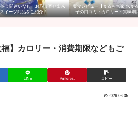
NS映え間違いなし！お取り寄せ出来
実食レビュー【まるもち家:水ま
スイーツ商品をご紹介！
子の口コミ・カロリー・賞味期
大福】カロリー・消費期限などもご
LINE
Pinterest
コピー
2026.06.05