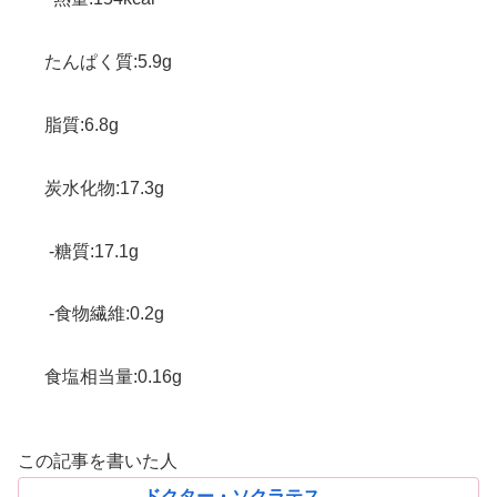
たんぱく質:5.9g
脂質:6.8g
炭水化物:17.3g
-糖質:17.1g
-食物繊維:0.2g
食塩相当量:0.16g
この記事を書いた人
ドクター・ソクラテス