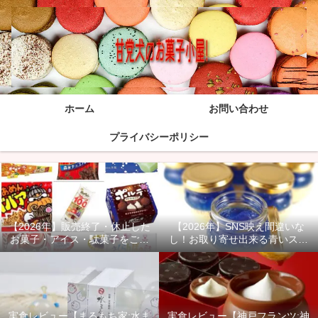
ホーム
お問い合わせ
プライバシーポリシー
【2026年】販売終了・休止した
【2026年】SNS映え間違いな
お菓子・アイス・駄菓子をご紹
し！お取り寄せ出来る青いスイ
介！
ーツ商品をご紹介！
実食レビュー【まるもち家:水ま
実食レビュー【神戸フランツ:神