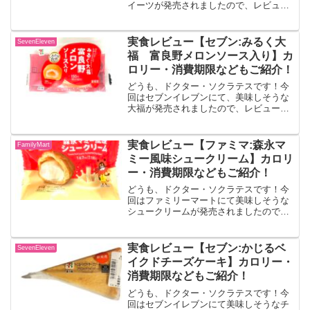
イーツが発売されましたので、レビュー
していきます！！ふわふわカスタードサ
ンド八天堂コラボ商品。ふわふわ生地に
軽やかなホイップとカスタードクリーム
実食レビュー【セブン:みるく大
SevenEleven
を合わせた、やさしい甘さ...
福 富良野メロンソース入り】カ
ロリー・消費期限などもご紹介！
どうも、ドクター・ソクラテスです！今
回はセブンイレブンにて、美味しそうな
大福が発売されましたので、レビューし
ていきます！！みるく大福 富良野メロ
ンソース入り富良野メロンを使用したメ
ロンソースと、さっぱりとした味わいの
実食レビュー【ファミマ:森永マ
FamilyMart
ミルクホイップを、柔らか...
ミー風味シュークリーム】カロリ
ー・消費期限などもご紹介！
どうも、ドクター・ソクラテスです！今
回はファミリーマートにて美味しそうな
シュークリームが発売されましたので、
レビューしていきます！！森永マミー風
味シュークリーム「森永乳業」とのコラ
ボ商品です。「森永マミー」の味わいを
実食レビュー【セブン:かじるベ
SevenEleven
イメージした甘酸っぱいク...
イクドチーズケーキ】カロリー・
消費期限などもご紹介！
どうも、ドクター・ソクラテスです！今
回はセブンイレブンにて美味しそうなチ