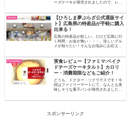
ーズケーキが発売されましたので、レビ
ューしていきます！！かじるベイクドチ
ーズケーキクリームチーズとマスカルポ
ーネを使用した濃厚でなめらかな食感の
【ひろしま夢ぷらざ公式通販サイ
Sweets
ベイクドチーズケーキです...
ト】広島県の特産品が手軽に購入
出来る！
広島の特産品が欲しい。だけど広島に行
く時間・お金が無い・・・。珍しいグル
メが知りたい！そんなお悩みにお応えし
ます！！どうも、ドクター・ソクラテス
です！今回は、広島県に行かなくても広
島の特産品が幅広く手軽に購入できるサ
実食レビュー【ファミマ:ベイク
FamilyMart
イトをご紹介致します！！...
ドチーズケーキタルト】カロリ
ー・消費期限などもご紹介！
どうも、ドクター・ソクラテスです！今
回はファミリーマートにて、なんとも美
味しそうな菓子パンが発売されましたの
で、レビューしていきます！！ベイクド
チーズケーキタルトタルト生地にクリー
ムチーズを入れたしっとりとしたチーズ
ケーキ生地とチーズクリー...
スポンサーリンク