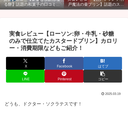
る餅】話題の和菓子の口コミ・
戸魔法の壷プリン】話題のスイ
カロリー・賞味期限などご紹
ーツのカロリー・口コミ・賞味
介！
期限などご紹介！
実食レビュー【ローソン:卵・牛乳・砂糖
のみで仕立てたカスタードプリン】カロリ
ー・消費期限などもご紹介！
X
Facebook
はてブ
LINE
Pinterest
コピー
2025.03.19
どうも、ドクター・ソクラテスです！