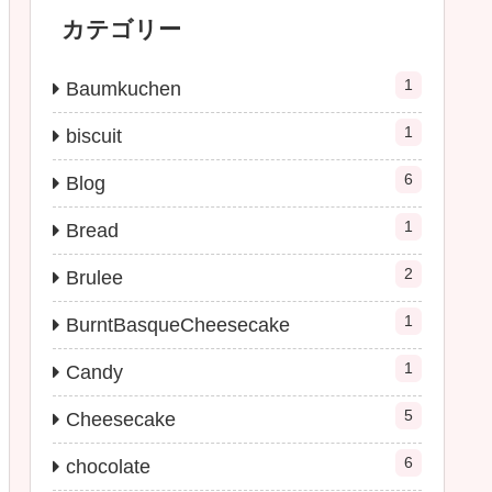
カテゴリー
1
Baumkuchen
1
biscuit
6
Blog
1
Bread
2
Brulee
1
BurntBasqueCheesecake
1
Candy
5
Cheesecake
6
chocolate