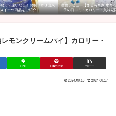
NS映え間違いなし！お取り寄せ出来
実食レビュー【まるもち家:水ま
スイーツ商品をご紹介！
子の口コミ・カロリー・賞味期
内レモンクリームパイ】カロリー・
LINE
Pinterest
コピー
2024.08.16
2024.08.17