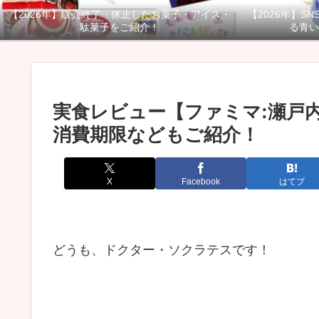
【2026年】販売終了・休止したお菓子・アイス・
【2026年】S
駄菓子をご紹介！
る青い
実食レビュー【ファミマ:瀬戸
消費期限などもご紹介！
X
Facebook
はてブ
どうも、ドクター・ソクラテスです！