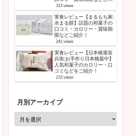
介！
313 views
実食レビュー【まるもち家:
水まる餅】話題の和菓子の
口コミ・カロリー・賞味期
限などご紹介！
241 views
実食レビュー【日本橋屋長
兵衛:お手作り日本橋最中】
人気和菓子のカロリー・口
コミなどをご紹介！
172 views
月別アーカイブ