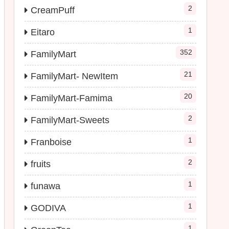
2
CreamPuff
1
Eitaro
352
FamilyMart
21
FamilyMart- NewItem
20
FamilyMart-Famima
2
FamilyMart-Sweets
1
Franboise
2
fruits
1
funawa
1
GODIVA
1