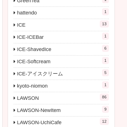
GreenTea
1
hattendo
13
ICE
1
ICE-ICEBar
6
ICE-ShavedIce
1
ICE-Softcream
5
ICE-アイスクリーム
1
kyoto-niomon
86
LAWSON
9
LAWSON-NewItem
12
LAWSON-UchiCafe