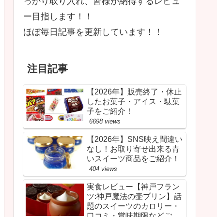
っかり取り入れ、皆様が納得するレビュ
ー目指します！！
ほぼ毎日記事を更新しています！！
注目記事
【2026年】販売終了・休止
したお菓子・アイス・駄菓
子をご紹介！
6698 views
【2026年】SNS映え間違い
なし！お取り寄せ出来る青
いスイーツ商品をご紹介！
404 views
実食レビュー【神戸フラン
ツ:神戸魔法の壷プリン】話
題のスイーツのカロリー・
口コミ・賞味期限などご紹