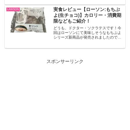
ケーキほんのり甘いケーキに抹茶の香り
と渋みを味わえる商品です。出典:セブン
実食レビュー【ローソン:もちぷ
LAWSON
イレブン公式サイトパッ...
よ(生チョコ)】カロリー・消費期
限などもご紹介！
どうも、ドクター・ソクラテスです！今
回はローソンにて美味しそうなもちぷよ
シリーズ新商品が発売されましたので、
レビューしていきます！！もちぷよ(生チ
ョコ)ココア風味のもちもち食感の生地
で、なめらかなチョコソースと、チョコ
ホイップを包みました。...
スポンサーリンク