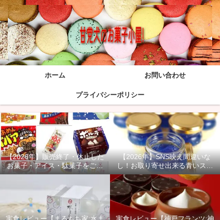
ホーム
お問い合わせ
プライバシーポリシー
【2026年】販売終了・休止した
【2026年】SNS映え間違いな
お菓子・アイス・駄菓子をご紹
し！お取り寄せ出来る青いスイ
介！
ーツ商品をご紹介！
実食レビュー【まるもち家:水ま
実食レビュー【神戸フランツ:神