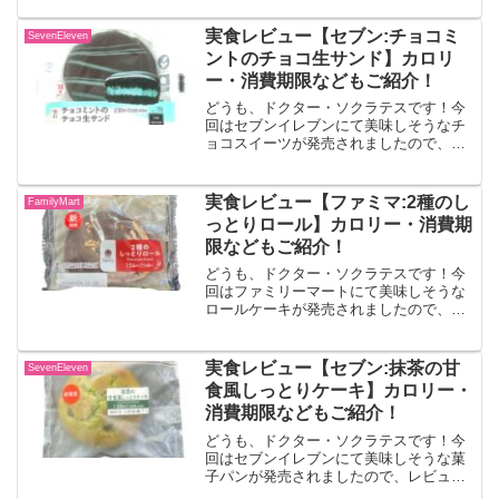
イスに、ベルギー産チョコレートと北海
道産生クリームを使った生チョコアイス
実食レビュー【セブン:チョコミ
SevenEleven
を合わせた贅沢なアイス！
ントのチョコ生サンド】カロリ
ー・消費期限などもご紹介！
どうも、ドクター・ソクラテスです！今
回はセブンイレブンにて美味しそうなチ
ョコスイーツが発売されましたので、レ
ビューしていきます！！チョコミントの
チョコ生サンドふんわり食感のケーキ生
地で色鮮やかなミントクリームを挟み、
実食レビュー【ファミマ:2種のし
FamilyMart
チョコをコーティングしま...
っとりロール】カロリー・消費期
限などもご紹介！
どうも、ドクター・ソクラテスです！今
回はファミリーマートにて美味しそうな
ロールケーキが発売されましたので、レ
ビューしていきます！！2種のしっとりロ
ール2色のスポンジ生地にミルク風味クリ
ームとチョコクリームを巻き込みチョコ
実食レビュー【セブン:抹茶の甘
SevenEleven
コーティングとアーモ...
食風しっとりケーキ】カロリー・
消費期限などもご紹介！
どうも、ドクター・ソクラテスです！今
回はセブンイレブンにて美味しそうな菓
子パンが発売されましたので、レビュー
していきます！！抹茶の甘食風しっとり