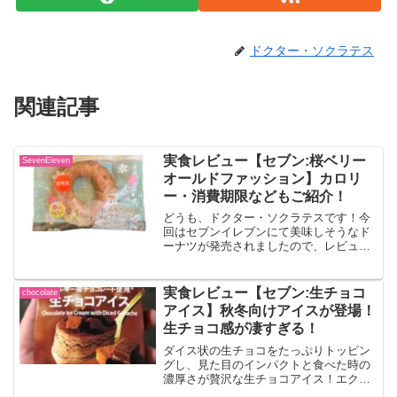
ドクター・ソクラテス
関連記事
実食レビュー【セブン:桜ベリー
SevenEleven
オールドファッション】カロリ
ー・消費期限などもご紹介！
どうも、ドクター・ソクラテスです！今
回はセブンイレブンにて美味しそうなド
ーナツが発売されましたので、レビュー
していきます！！桜ベリーオールドファ
ッション桜と相性の良い苺とホワイトチ
ョコレートを組み合わせた春を感じる商
実食レビュー【セブン:生チョコ
chocolate
品です。出典:セブンイレ...
アイス】秋冬向けアイスが登場！
生チョコ感が凄すぎる！
ダイス状の生チョコをたっぷりトッピン
グし、見た目のインパクトと食べた時の
濃厚さが贅沢な生チョコアイス！エクア
ドル産カカオ豆を100％使用したチョコア