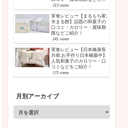
介！
313 views
実食レビュー【まるもち家:
水まる餅】話題の和菓子の
口コミ・カロリー・賞味期
限などご紹介！
241 views
実食レビュー【日本橋屋長
兵衛:お手作り日本橋最中】
人気和菓子のカロリー・口
コミなどをご紹介！
172 views
月別アーカイブ