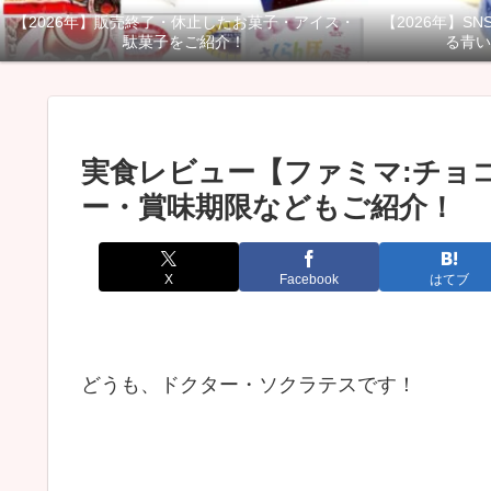
【2026年】販売終了・休止したお菓子・アイス・
【2026年】S
駄菓子をご紹介！
る青い
実食レビュー【ファミマ:チョ
ー・賞味期限などもご紹介！
X
Facebook
はてブ
どうも、ドクター・ソクラテスです！