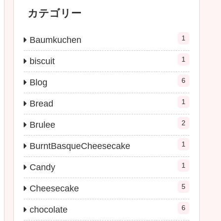
カテゴリー
1
Baumkuchen
1
biscuit
6
Blog
1
Bread
2
Brulee
1
BurntBasqueCheesecake
1
Candy
5
Cheesecake
6
chocolate