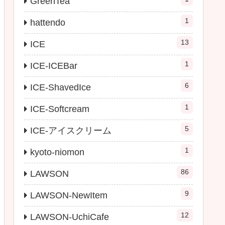
GreenTea
1
hattendo
13
ICE
1
ICE-ICEBar
6
ICE-ShavedIce
1
ICE-Softcream
5
ICE-アイスクリーム
1
kyoto-niomon
86
LAWSON
9
LAWSON-NewItem
12
LAWSON-UchiCafe