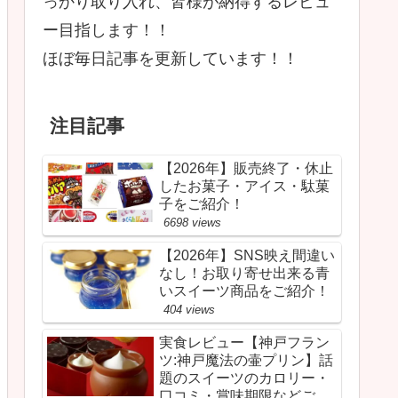
っかり取り入れ、皆様が納得するレビュ
ー目指します！！
ほぼ毎日記事を更新しています！！
注目記事
【2026年】販売終了・休止
したお菓子・アイス・駄菓
子をご紹介！
6698 views
【2026年】SNS映え間違い
なし！お取り寄せ出来る青
いスイーツ商品をご紹介！
404 views
実食レビュー【神戸フラン
ツ:神戸魔法の壷プリン】話
題のスイーツのカロリー・
口コミ・賞味期限などご紹