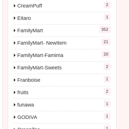
2
CreamPuff
1
Eitaro
352
FamilyMart
21
FamilyMart- NewItem
20
FamilyMart-Famima
2
FamilyMart-Sweets
1
Franboise
2
fruits
1
funawa
1
GODIVA
1