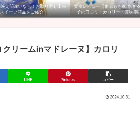
NS映え間違いなし！お取り寄せ出来
実食レビュー【まるもち家:水ま
スイーツ商品をご紹介！
子の口コミ・カロリー・賞味期
コクリームinマドレーヌ】カロリ
LINE
Pinterest
コピー
2024.10.31